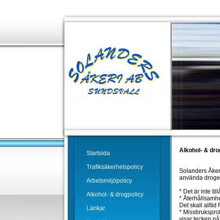
Alkohol- & dro
Startsida
Trafiksäkerhetspolicy
Solanders Åkeri
använda droger 
Arbetsmiljöpolicy
* Det är inte ti
Alkohol- & drogpolicy
* Återhållsamh
Det skall alltid 
Länkar
* Missbruksprob
visar tecken på