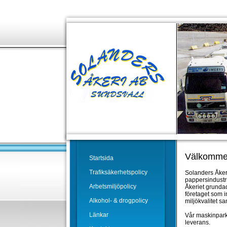
Välkommen 
Startsida
Trafiksäkerhetspolicy
Solanders Åkeri 
pappersindustr
Arbetsmiljöpolicy
Åkeriet grundad
företaget som i
Alkohol- & drogpolicy
miljökvalitet s
Länkar
Vår maskinpark 
leverans.